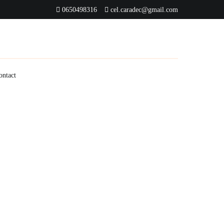
0650498316
cel.caradec@gmail.com
ontact