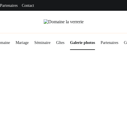
Partenaires
Contact
Organisation de mariage
Domaine la verrerie
omaine
Mariage
Séminaire
Gîtes
Galerie photos
Partenaires
C