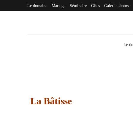
Le domaine
Mariage
Séminaire
Gîtes
Galerie photos
Le d
La Bâtisse